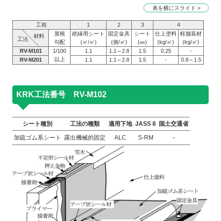
表を横にスライド >
工程
1
2
3
4
屋根
絶縁用シート
固定金具
シート
仕上塗料
軽舗装材
材料
工法
勾配
(㎡/㎡)
(個/㎡)
(㎜)
(kg/㎡)
(kg/㎡)
RV-M101
1/100
1.1
1.1～2.8
1.5
0.25
-
以上
RV-M201
1.1
1.1～2.8
1.5
-
0.8～1.5
KRK工法番号 RV-M102
シート種別
工法の種類
適用下地
JASS 8
国土交通省
加硫ゴム系シート
露出機械的固定
ALC
S-RM
－