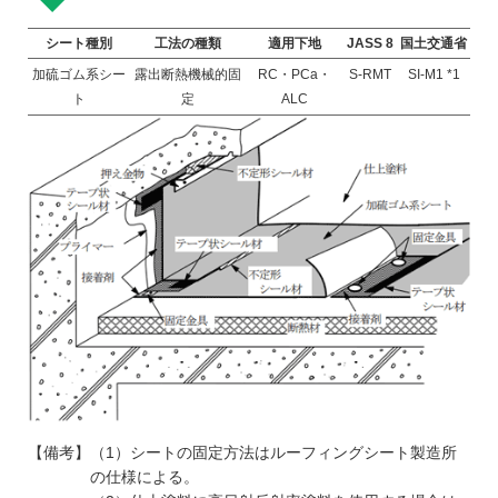
シート種別
工法の種類
適用下地
JASS 8
国土交通省
加硫ゴム系シー
露出断熱機械的固
RC・PCa・
S-RMT
SI-M1 *1
ト
定
ALC
【備考】（1）シートの固定方法はルーフィングシート製造所
の仕様による。