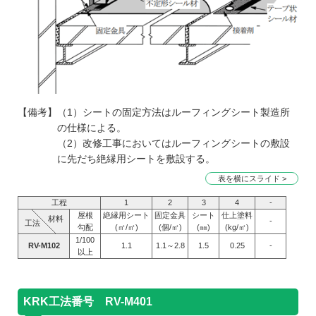
【備考】（1）シートの固定方法はルーフィングシート製造所
の仕様による。
（2）改修工事においてはルーフィングシートの敷設
に先だち絶縁用シートを敷設する。
表を横にスライド >
工程
1
2
3
4
-
屋根
絶縁用シート
固定金具
シート
仕上塗料
材料
-
工法
勾配
(㎡/㎡)
(個/㎡)
(㎜)
(kg/㎡)
1/100
RV-M102
1.1
1.1～2.8
1.5
0.25
-
以上
KRK工法番号 RV-M401