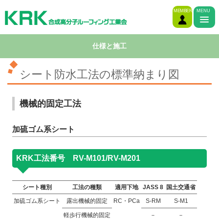
MEMBER
MENU
仕様と施工
シート防水工法の標準納まり図
機械的固定工法
加硫ゴム系シート
KRK工法番号 RV-M101/RV-M201
シート種別
工法の種類
適用下地
JASS 8
国土交通省
加硫ゴム系シート
露出機械的固定
RC・PCa
S-RM
S-M1
軽歩行機械的固定
－
－