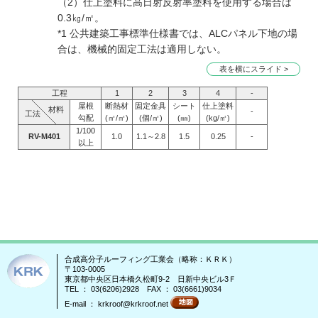
（2）仕上塗料に高日射反射率塗料を使用する場合は
0.3㎏/㎡。
*1 公共建築工事標準仕様書では、ALCパネル下地の場
合は、機械的固定工法は適用しない。
表を横にスライド >
工程
1
2
3
4
-
屋根
断熱材
固定金具
シート
仕上塗料
材料
-
工法
勾配
(㎡/㎡)
(個/㎡)
(㎜)
(kg/㎡)
1/100
RV-M401
1.0
1.1～2.8
1.5
0.25
-
以上
合成高分子ルーフィング工業会（略称：ＫＲＫ）
〒103-0005
東京都中央区日本橋久松町9-2 日新中央ビル3Ｆ
TEL ： 03(6206)2928 FAX ： 03(6661)9034
E-mail ： krkroof@krkroof.net